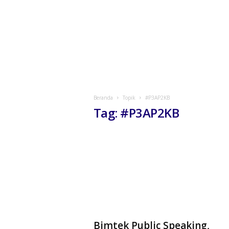
Beranda
Topik
#P3AP2KB
Tag: #P3AP2KB
Bimtek Public Speaking,