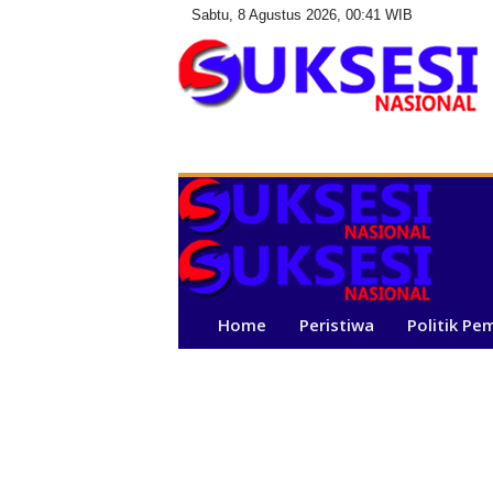
Sabtu, 8 Agustus 2026, 00:41 WIB
S
u
k
s
e
s
i
N
a
Home
Peristiwa
Politik Pe
s
i
o
n
a
l