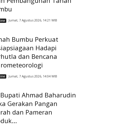
ah Pembangunan Tanah
mbu
Jumat, 7 Agustus 2026, 14:21 WIB
ine
nah Bumbu Perkuat
siapsiagaan Hadapi
rhutla dan Bencana
drometeorologi
Jumat, 7 Agustus 2026, 14:04 WIB
ine
t Bupati Ahmad Baharudin
ka Gerakan Pangan
rah dan Pameran
duk...