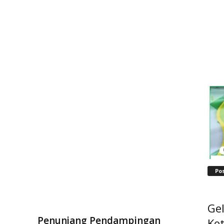
Po
Ge
Penunjang Pendampingan
Ke