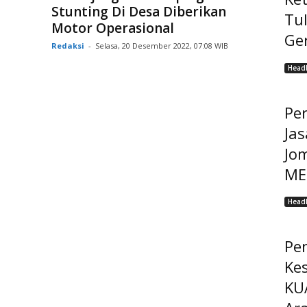
Stunting Di Desa Diberikan
Tu
Motor Operasional
Ge
Redaksi
-
Selasa, 20 Desember 2022, 07:08 WIB
Headl
Pe
Jas
Jo
MEP
Headl
Pe
Ke
KU