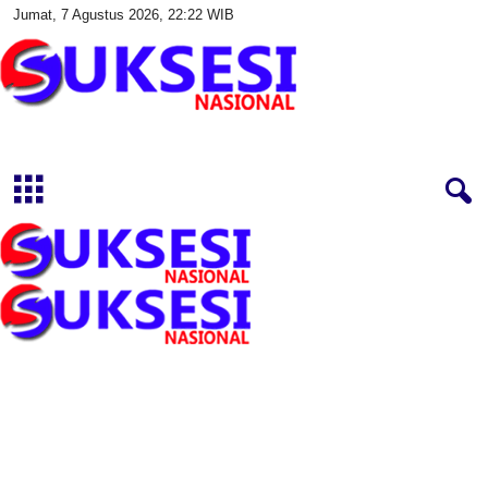
Jumat, 7 Agustus 2026, 22:22 WIB
S
u
k
s
e
s
i
N
a
s
i
o
n
a
l