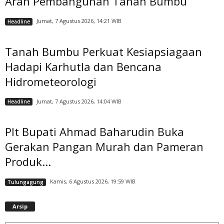
Arah Pembangunan Tanah Bumbu
Jumat, 7 Agustus 2026, 14:21 WIB
Headline
Tanah Bumbu Perkuat Kesiapsiagaan
Hadapi Karhutla dan Bencana
Hidrometeorologi
Jumat, 7 Agustus 2026, 14:04 WIB
Headline
Plt Bupati Ahmad Baharudin Buka
Gerakan Pangan Murah dan Pameran
Produk...
Kamis, 6 Agustus 2026, 19:59 WIB
Tulungagung
A
Arsip
r
s