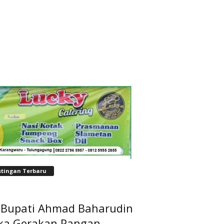
stingan Terbaru
t Bupati Ahmad Baharudin
ka Gerakan Pangan