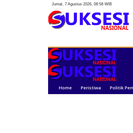
Jumat, 7 Agustus 2026, 08:58 WIB
S
u
k
s
e
s
i
N
a
Home
Peristiwa
Politik Pe
s
i
o
n
a
l