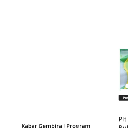
Po
Pl
Kabar Gembira ! Program
Bu