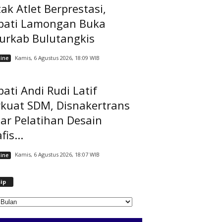
ak Atlet Berprestasi,
pati Lamongan Buka
jurkab Bulutangkis
Kamis, 6 Agustus 2026, 18:09 WIB
ine
ati Andi Rudi Latif
rkuat SDM, Disnakertrans
ar Pelatihan Desain
fis...
Kamis, 6 Agustus 2026, 18:07 WIB
ine
A
ip
r
s
i
p