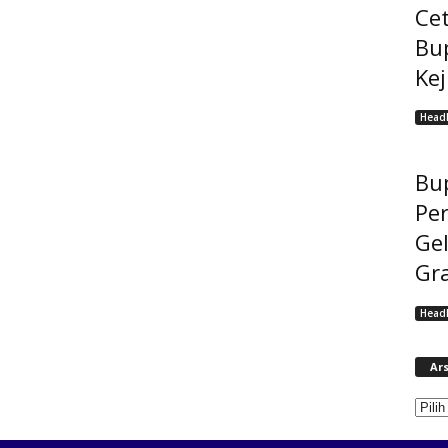
Cet
Bu
Ke
Headl
Bup
Pe
Gel
Gra
Headl
Ars