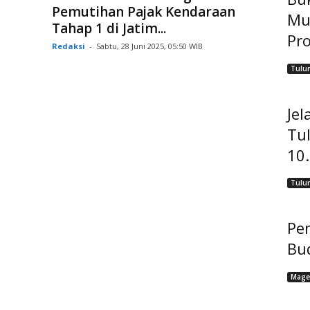
Pemutihan Pajak Kendaraan
Mu
Tahap 1 di Jatim...
Pro
Redaksi
-
Sabtu, 28 Juni 2025, 05:50 WIB
Tulu
Jel
Tu
10
Tulu
Pem
Bu
Mage