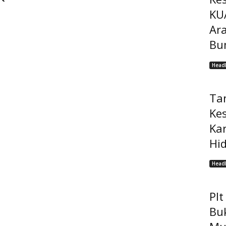
KU
Ar
Bu
Headl
Ta
Ke
Ka
Hi
Headl
Pl
Bu