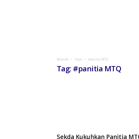
Beranda
Topik
#panitia MTQ
Tag: #panitia MTQ
Sekda Kukuhkan Panitia MT