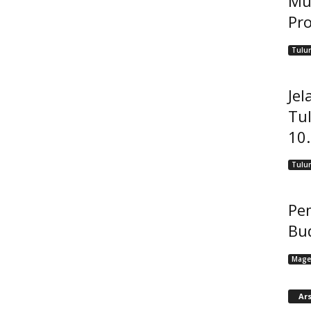
Mu
Pro
Tulu
Jel
Tu
10
Tulu
Pem
Bu
Mage
Ars