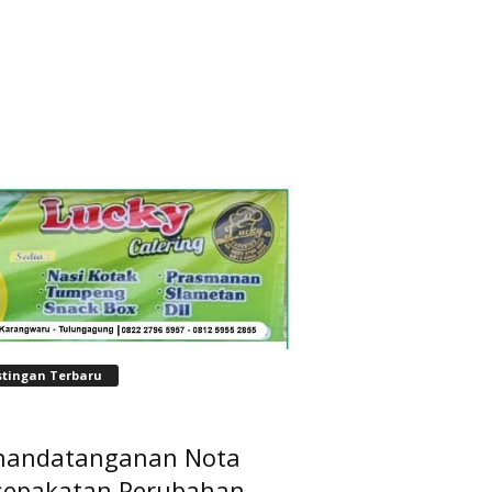
stingan Terbaru
nandatanganan Nota
sepakatan Perubahan