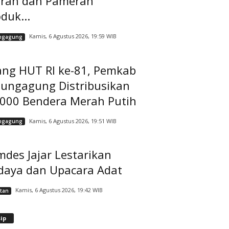
rah dan Pameran
duk...
Kamis, 6 Agustus 2026, 19:59 WIB
ngagung
ang HUT RI ke-81, Pemkab
lungagung Distribusikan
.000 Bendera Merah Putih
Kamis, 6 Agustus 2026, 19:51 WIB
ngagung
des Jajar Lestarikan
daya dan Upacara Adat
Kamis, 6 Agustus 2026, 19:42 WIB
tan
A
ip
r