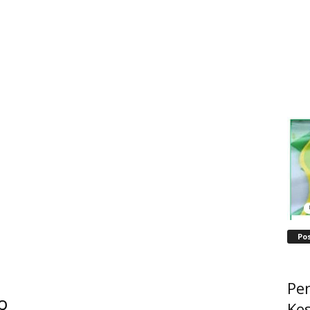
Po
Pe
Q
Ke