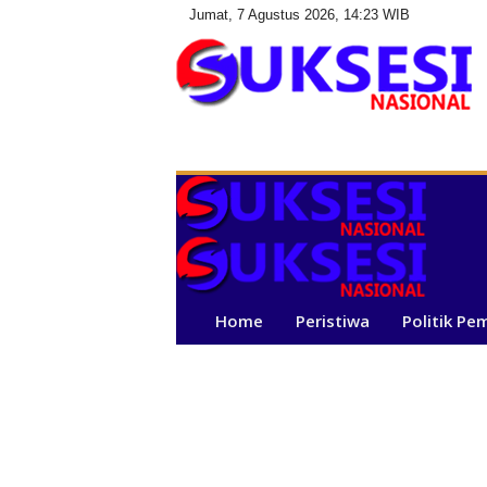
Jumat, 7 Agustus 2026, 14:23 WIB
S
u
k
s
e
s
i
N
a
Home
Peristiwa
Politik Pe
s
i
o
n
a
l