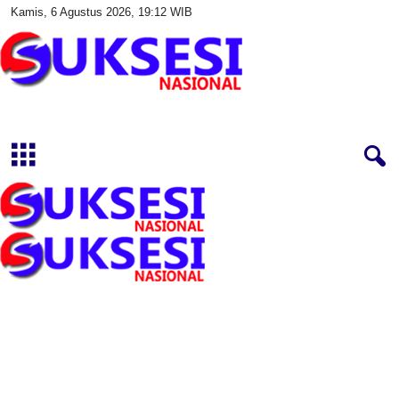
Kamis, 6 Agustus 2026, 19:12 WIB
S
u
k
s
e
s
i
N
a
s
i
o
n
a
l