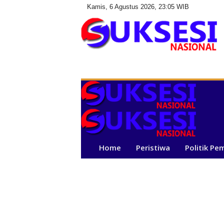
Kamis, 6 Agustus 2026, 23:05 WIB
S
u
k
s
e
s
i
N
a
Home
Peristiwa
Politik Pe
s
i
o
n
a
l