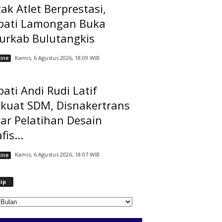
ak Atlet Berprestasi,
pati Lamongan Buka
jurkab Bulutangkis
Kamis, 6 Agustus 2026, 18:09 WIB
ine
ati Andi Rudi Latif
rkuat SDM, Disnakertrans
ar Pelatihan Desain
fis...
Kamis, 6 Agustus 2026, 18:07 WIB
ine
A
ip
r
s
i
p