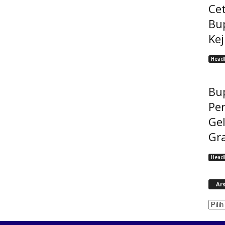
Cet
Bu
Ke
Headl
Bup
Pe
Gel
Gra
Headl
Ars