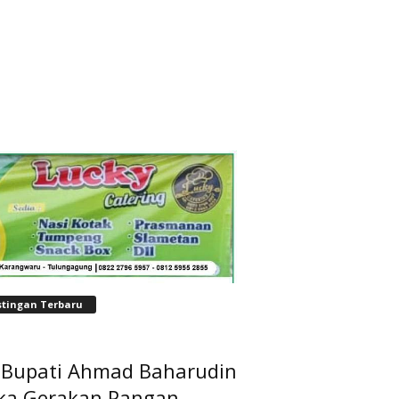
stingan Terbaru
t Bupati Ahmad Baharudin
ka Gerakan Pangan