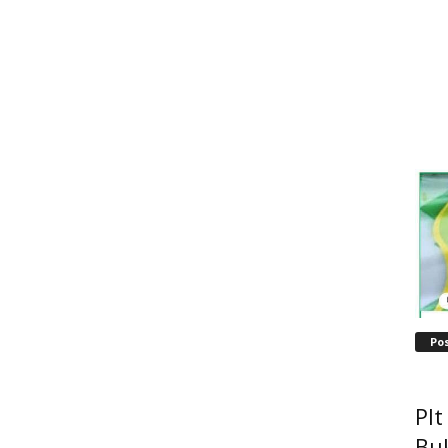
Po
Pl
Bu