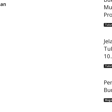
Dan
Mu
Pro
Tulu
Jel
Tu
10
Tulu
Pem
Bu
Mage