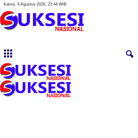
Kamis, 6 Agustus 2026, 23:44 WIB
S
u
k
s
e
s
i
N
a
s
i
o
n
a
l