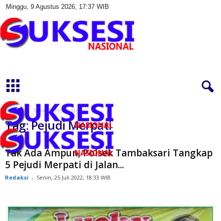
Minggu, 9 Agustus 2026, 17:37 WIB
S
u
k
s
e
s
Beranda
Topik
Pejudi Merpati
i
Tag: Pejudi Merpati
N
a
s
Tak Ada Ampun, Polsek Tambaksari Tangkap
i
5 Pejudi Merpati di Jalan...
o
Redaksi
-
Senin, 25 Juli 2022, 18:33 WIB
n
a
l