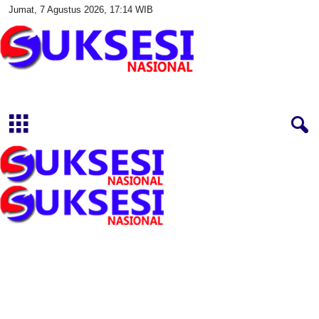
Jumat, 7 Agustus 2026, 17:14 WIB
S
u
k
s
e
s
i
N
a
s
i
o
n
a
l