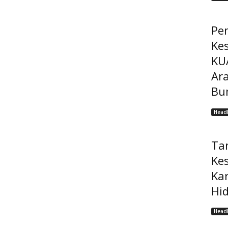
Pe
Ke
KU
Ar
Bu
Headl
Ta
Ke
Ka
Hi
Headl