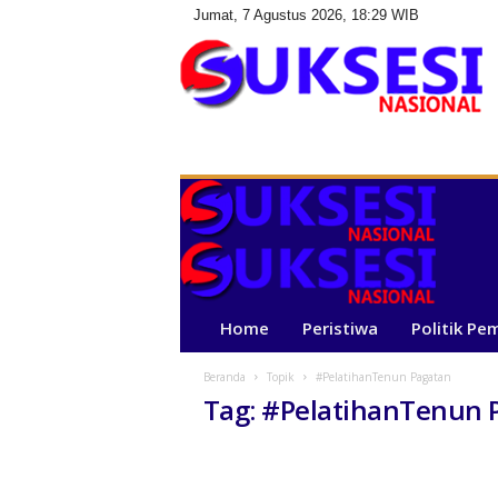
Jumat, 7 Agustus 2026, 18:29 WIB
S
u
k
s
e
s
i
N
a
Home
Peristiwa
Politik Pe
s
i
Beranda
Topik
#PelatihanTenun Pagatan
o
Tag: #PelatihanTenun 
n
a
l