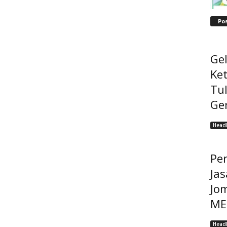
Po
Ge
Ke
Tu
Ge
Headl
Pe
Jas
Jo
MEP
Headl