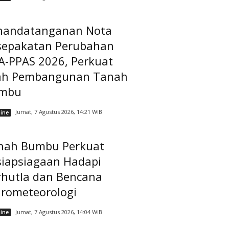
nandatanganan Nota
sepakatan Perubahan
A-PPAS 2026, Perkuat
ah Pembangunan Tanah
mbu
Jumat, 7 Agustus 2026, 14:21 WIB
ine
nah Bumbu Perkuat
siapsiagaan Hadapi
rhutla dan Bencana
drometeorologi
Jumat, 7 Agustus 2026, 14:04 WIB
ine