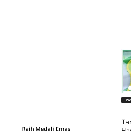
n
Po
Ta
n
Raih Medali Emas
Ha