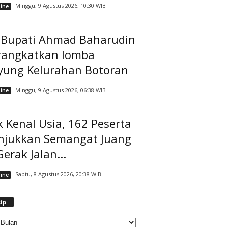
Minggu, 9 Agustus 2026, 10:30 WIB
ine
t Bupati Ahmad Baharudin
rangkatkan lomba
yung Kelurahan Botoran
Minggu, 9 Agustus 2026, 06:38 WIB
ine
 Kenal Usia, 162 Peserta
njukkan Semangat Juang
Gerak Jalan...
Sabtu, 8 Agustus 2026, 20:38 WIB
ine
A
ip
r
s
i