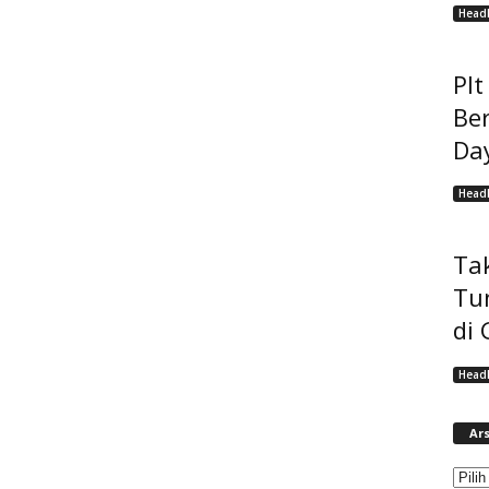
Headl
Pl
Be
Da
Headl
Tak
Tu
di 
Headl
Ars