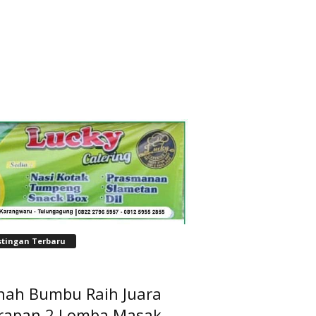
stingan Terbaru
nah Bumbu Raih Juara
rapan 2 Lomba Masak