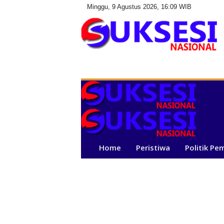
Minggu, 9 Agustus 2026, 16:09 WIB
S
u
k
s
e
s
i
N
a
Home
Peristiwa
Politik Pe
s
i
o
n
a
l