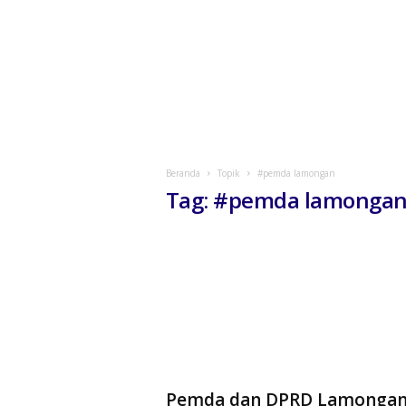
Beranda
Topik
#pemda lamongan
Tag: #pemda lamonga
Pemda dan DPRD Lamonga