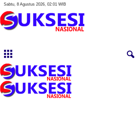
Sabtu, 8 Agustus 2026, 02:01 WIB
S
u
k
s
e
s
i
N
a
s
i
o
n
a
l