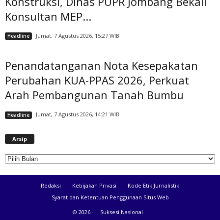
Konstruksi, Dinas PUPR Jombang Bekali
Konsultan MEP...
Jumat, 7 Agustus 2026, 15:27 WIB
Headline
Penandatanganan Nota Kesepakatan
Perubahan KUA-PPAS 2026, Perkuat
Arah Pembangunan Tanah Bumbu
Jumat, 7 Agustus 2026, 14:21 WIB
Headline
A
Arsip
r
s
i
p
Redaksi
Kebijakan Privasi
Kode Etik Jurnalistik
Syarat dan Ketentuan Penggunaan Situs Web
© 2026 -
Suksesi Nasional