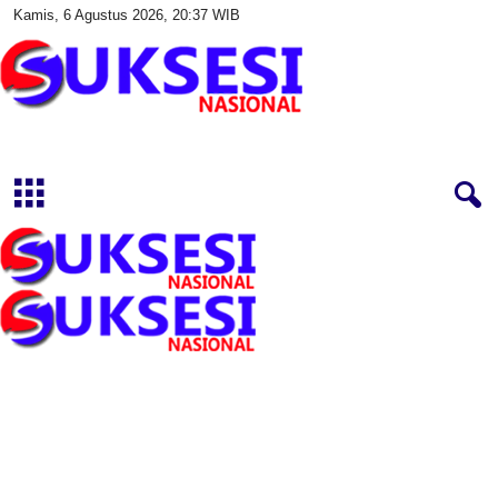
Kamis, 6 Agustus 2026, 20:37 WIB
S
u
k
s
e
s
i
N
a
s
i
o
n
a
l