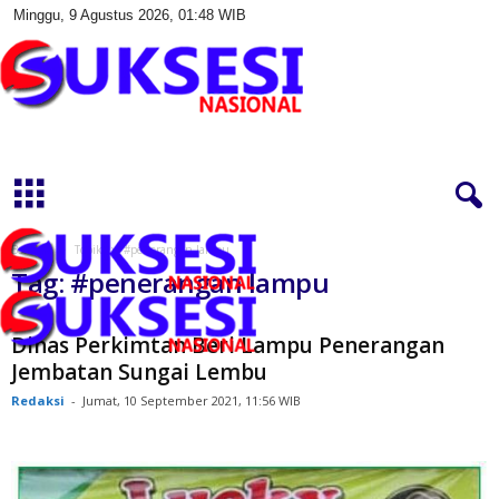
Minggu, 9 Agustus 2026, 01:48 WIB
S
u
k
s
e
s
Beranda
Topik
#penerangan lampu
i
Tag: #penerangan lampu
N
a
s
Dinas Perkimtan Beri Lampu Penerangan
i
Jembatan Sungai Lembu
o
Redaksi
-
Jumat, 10 September 2021, 11:56 WIB
n
a
l