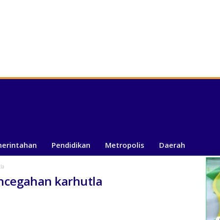
merintahan
Pendidikan
Metropolis
Daerah
la
ncegahan karhutla