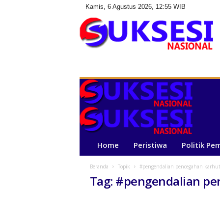
Kamis, 6 Agustus 2026, 12:55 WIB
S
u
k
s
e
s
i
N
a
Home
Peristiwa
Politik Pe
s
i
Beranda
Topik
#pengendalian pencegahan karhut
o
Tag: #pengendalian pe
n
a
l