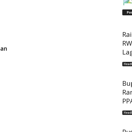
Po
Ra
RW
ian
Lag
Headl
Bu
Ra
PP
Headl
Pu