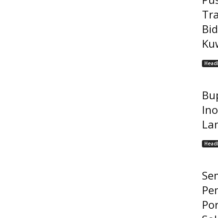
Tr
Bi
Kuw
Headl
Bup
Ino
La
Headl
Se
Pe
Po