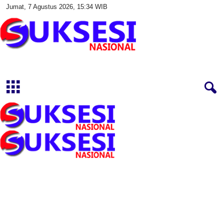
Jumat, 7 Agustus 2026, 15:34 WIB
S
u
k
s
e
s
i
N
a
s
i
o
n
a
l