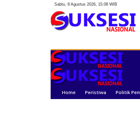
Sabtu, 8 Agustus 2026, 15:08 WIB
S
u
k
s
e
s
i
N
a
Home
Peristiwa
Politik Pe
s
i
o
n
a
l