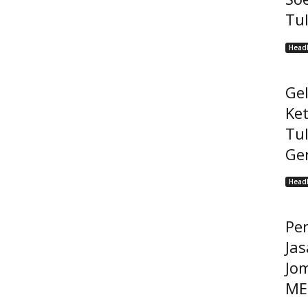
Tu
Headl
Ge
Ke
Tu
Ge
Headl
Pe
Jas
Jo
MEP