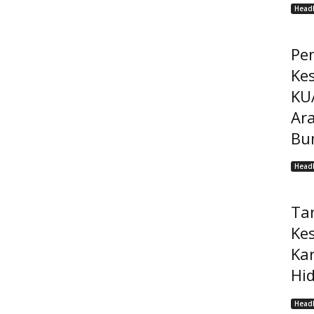
Headl
Pe
Ke
KU
Ar
Bu
Headl
Ta
Ke
Ka
Hi
Headl