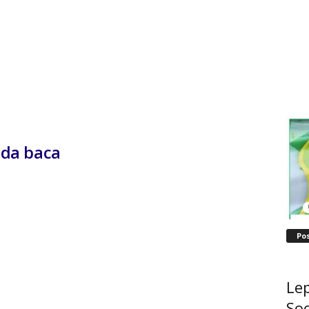
da baca
Po
Lep
Soe