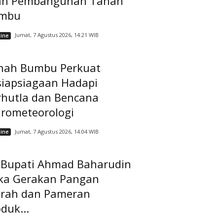
ah Pembangunan Tanah
mbu
Jumat, 7 Agustus 2026, 14:21 WIB
ine
nah Bumbu Perkuat
siapsiagaan Hadapi
rhutla dan Bencana
drometeorologi
Jumat, 7 Agustus 2026, 14:04 WIB
ine
t Bupati Ahmad Baharudin
ka Gerakan Pangan
rah dan Pameran
duk...