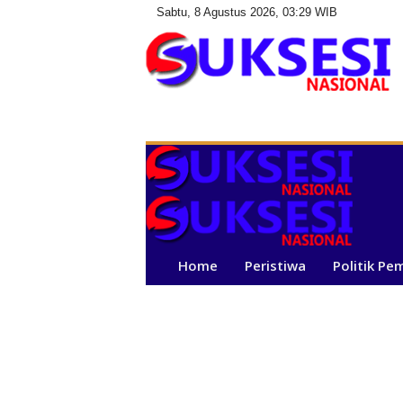
Sabtu, 8 Agustus 2026, 03:29 WIB
S
u
k
s
e
s
i
N
a
Home
Peristiwa
Politik Pe
s
i
o
n
a
l