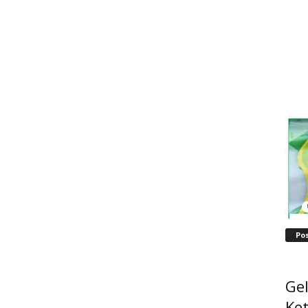
Po
Ge
Ke