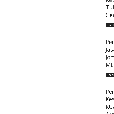
Tu
Ge
Headl
Pe
Jas
Jo
MEP
Headl
Pe
Ke
KU