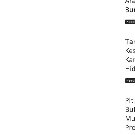
Ar
Bu
Headl
Ta
Ke
Ka
Hi
Headl
Pl
Bu
Mu
Pro