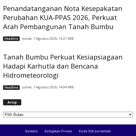
Penandatanganan Nota Kesepakatan
Perubahan KUA-PPAS 2026, Perkuat
Arah Pembangunan Tanah Bumbu
Jumat, 7 Agustus 2026, 14:21 WIB
Headline
Tanah Bumbu Perkuat Kesiapsiagaan
Hadapi Karhutla dan Bencana
Hidrometeorologi
Jumat, 7 Agustus 2026, 14:04 WIB
Headline
A
Arsip
r
s
i
p
Redaksi
Kebijakan Privasi
Kode Etik Jurnalistik