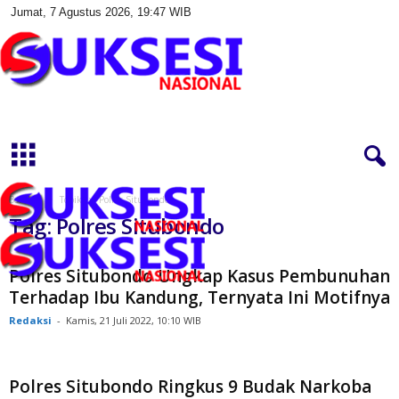
Jumat, 7 Agustus 2026, 19:47 WIB
S
u
k
s
e
s
Beranda
Topik
Polres Situbondo
i
Tag: Polres Situbondo
N
a
s
Polres Situbondo Ungkap Kasus Pembunuhan
i
Terhadap Ibu Kandung, Ternyata Ini Motifnya
o
Redaksi
-
Kamis, 21 Juli 2022, 10:10 WIB
n
a
l
Polres Situbondo Ringkus 9 Budak Narkoba