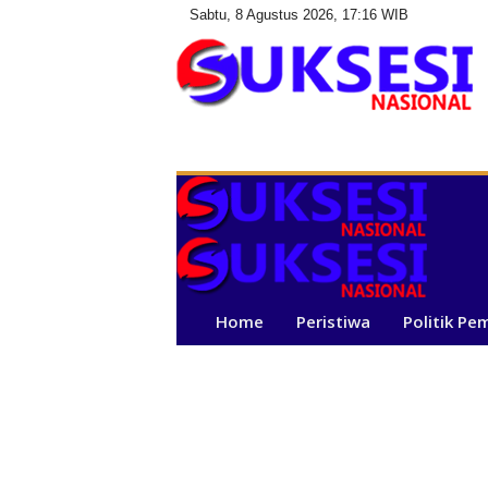
Sabtu, 8 Agustus 2026, 17:16 WIB
S
u
k
s
e
s
i
N
a
Home
Peristiwa
Politik Pe
s
i
o
n
a
l