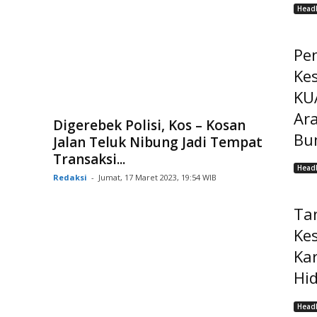
Headl
Pe
Ke
KU
Ar
Digerebek Polisi, Kos – Kosan
Bu
Jalan Teluk Nibung Jadi Tempat
Transaksi...
Headl
Redaksi
-
Jumat, 17 Maret 2023, 19:54 WIB
Ta
Ke
Ka
Hi
Headl