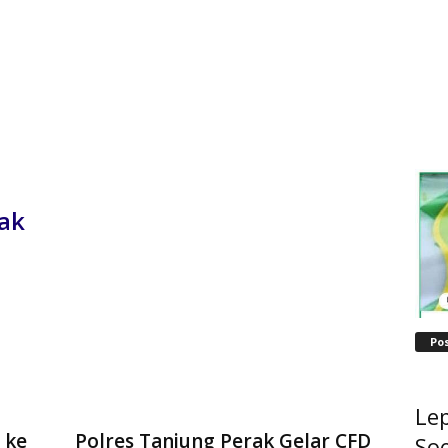
rak
Po
Lep
 ke
Polres Tanjung Perak Gelar CFD
Soe