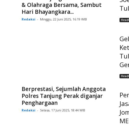
& Olahraga Bersama, Sambut
Tu
Hari Bhayangkara...
Redaksi
-
Minggu, 22 Juni 2025, 16:19 WIB
Headl
Ge
Ke
Tu
Ge
Headl
Berprestasi, Sejumlah Anggota
Pe
Polres Tanjung Perak diganjar
Penghargaan
Jas
Jo
Redaksi
-
Selasa, 17 Juni 2025, 18:44 WIB
MEP