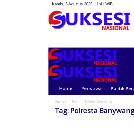
Kamis, 6 Agustus 2026, 11:41 WIB
S
u
k
s
e
s
i
N
a
Home
Peristiwa
Politik Pe
s
i
Beranda
Topik
Polresta Banywangi
o
Tag: Polresta Banywang
n
a
l