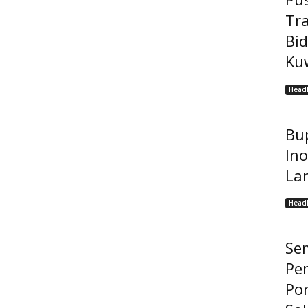
Tr
Bi
Kuw
Headl
Bup
Ino
La
Headl
Se
Pe
Po