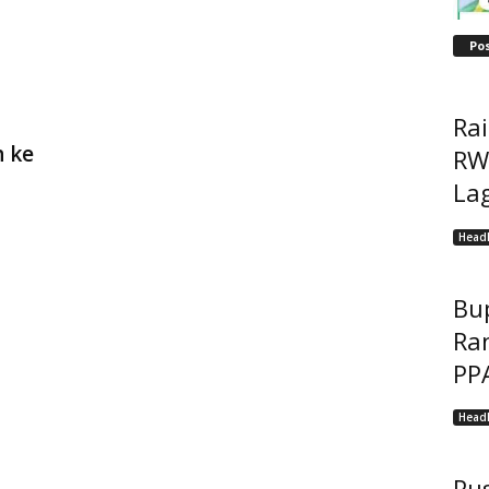
Po
Ra
 ke
RW
Lag
Headl
Bu
Ra
PP
Headl
Pu