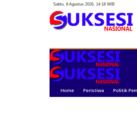
Sabtu, 8 Agustus 2026, 14:18 WIB
S
u
k
s
e
s
i
N
a
Home
Peristiwa
Politik Pe
s
i
o
n
a
l