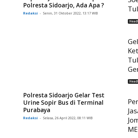
Polresta Sidoarjo, Ada Apa ?
Tu
Redaksi
-
Senin, 31 Oktober 2022, 13:17 WIB
Headl
Ge
Ke
Tu
Ge
Headl
Polresta Sidoarjo Gelar Test
Pe
Urine Sopir Bus di Terminal
Purabaya
Jas
Jo
Redaksi
-
Selasa, 26 April 2022, 08:11 WIB
MEP