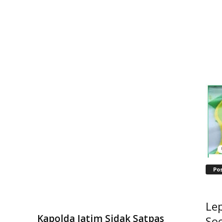
Po
Lep
Kapolda Jatim Sidak Satpas
Soe