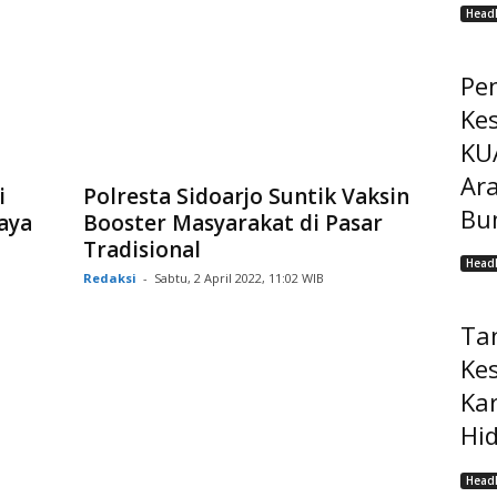
Headl
Pe
Ke
KU
Ar
i
Polresta Sidoarjo Suntik Vaksin
Bu
aya
Booster Masyarakat di Pasar
Tradisional
Headl
Redaksi
-
Sabtu, 2 April 2022, 11:02 WIB
Ta
Ke
Ka
Hi
Headl