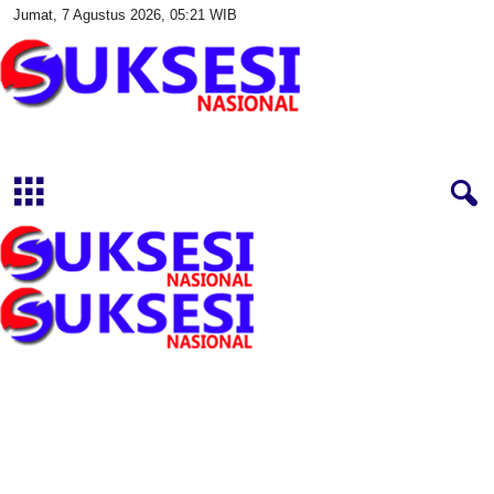
Jumat, 7 Agustus 2026, 05:21 WIB
S
u
k
s
e
s
i
N
a
s
i
o
n
a
l