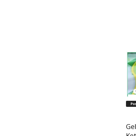
Po
Ge
Ke