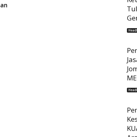
Dan
Tu
Ge
Headl
Pe
Jas
Jo
MEP
Headl
Pe
Ke
KU