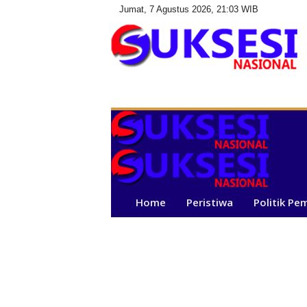
Jumat, 7 Agustus 2026, 21:03 WIB
S
u
k
s
e
s
i
N
a
Home
Peristiwa
Politik Pe
s
i
o
n
a
l