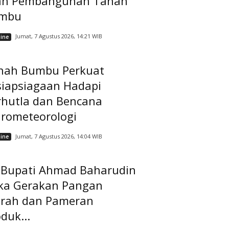
ah Pembangunan Tanah
mbu
Jumat, 7 Agustus 2026, 14:21 WIB
ine
nah Bumbu Perkuat
siapsiagaan Hadapi
rhutla dan Bencana
drometeorologi
Jumat, 7 Agustus 2026, 14:04 WIB
ine
t Bupati Ahmad Baharudin
ka Gerakan Pangan
rah dan Pameran
duk...