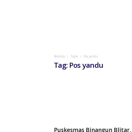
Beranda
Topik
Pos yandu
Tag: Pos yandu
Puskesmas Binangun Blitar,