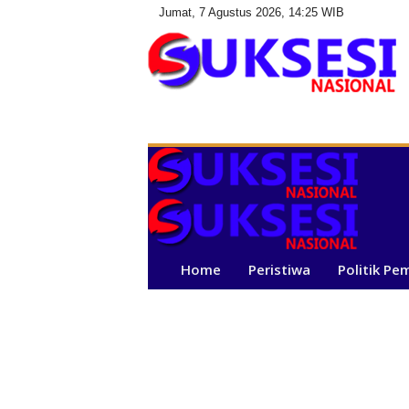
Jumat, 7 Agustus 2026, 14:25 WIB
S
u
k
s
e
s
i
N
a
Home
Peristiwa
Politik Pe
s
i
o
n
a
l