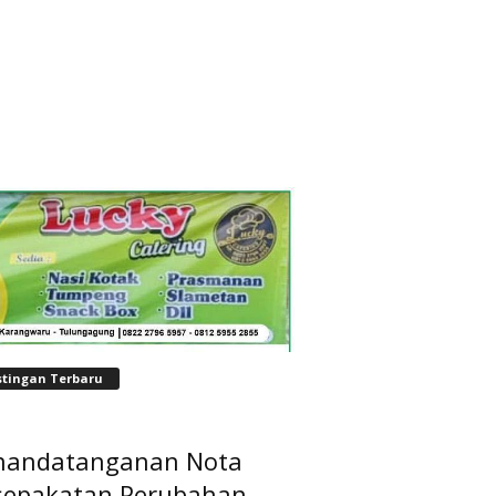
stingan Terbaru
nandatanganan Nota
sepakatan Perubahan