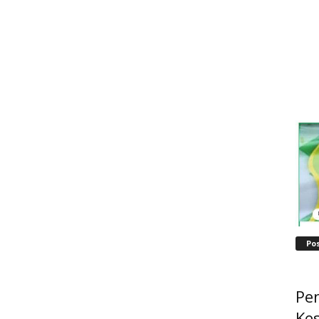
Po
Pe
Ke