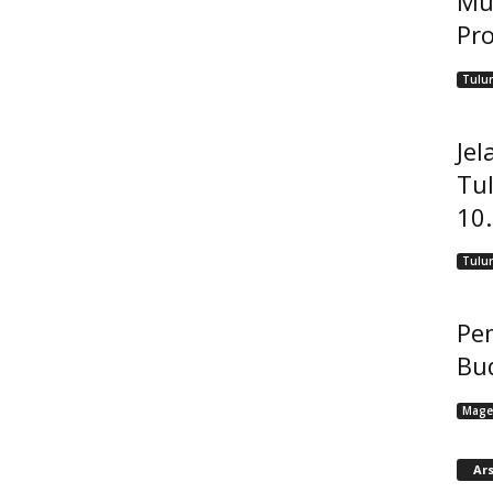
Mu
Pro
Tulu
Jel
Tu
10
Tulu
Pem
Bu
Mage
Ars