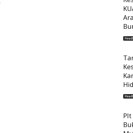
f
KU
Ar
Bu
Headl
Ta
Ke
Ka
Hi
Headl
Pl
Bu