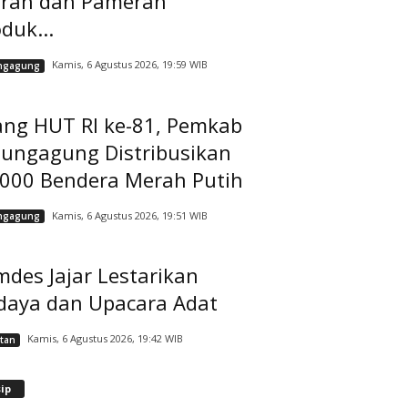
rah dan Pameran
duk...
Kamis, 6 Agustus 2026, 19:59 WIB
ngagung
ang HUT RI ke-81, Pemkab
lungagung Distribusikan
.000 Bendera Merah Putih
Kamis, 6 Agustus 2026, 19:51 WIB
ngagung
des Jajar Lestarikan
daya dan Upacara Adat
Kamis, 6 Agustus 2026, 19:42 WIB
tan
A
ip
r