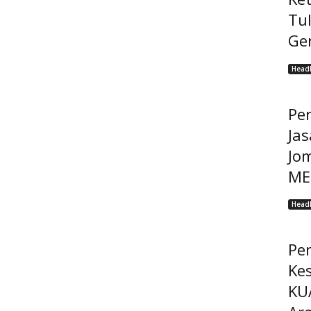
Tu
Ge
Headl
Pe
Jas
Jo
MEP
Headl
Pe
Ke
KU