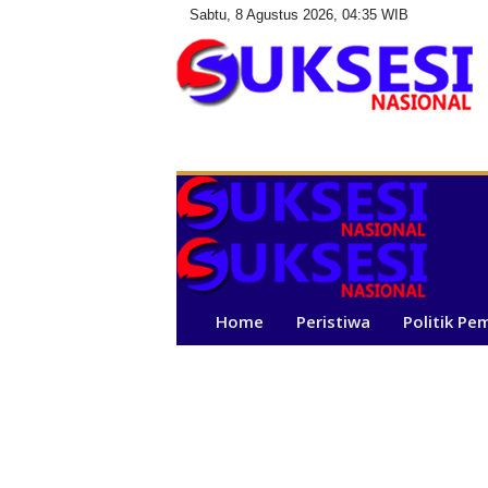
Sabtu, 8 Agustus 2026, 04:35 WIB
S
u
k
s
e
s
i
N
a
Home
Peristiwa
Politik Pe
s
i
o
n
a
l