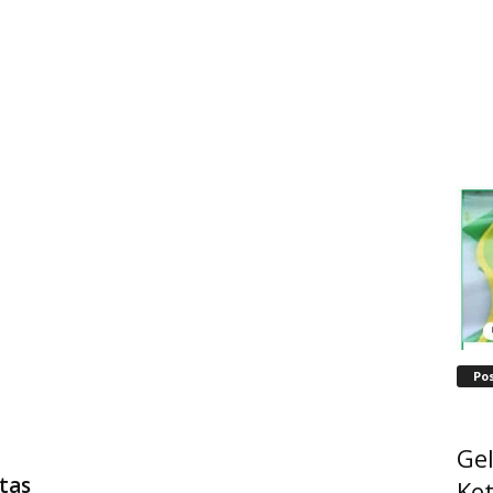
Po
Ge
tas
Ke