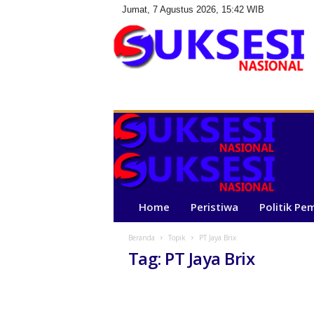
Jumat, 7 Agustus 2026, 15:42 WIB
S
u
k
s
e
s
i
N
a
Home
Peristiwa
Politik Pe
s
i
Beranda
Topik
PT Jaya Brix
o
Tag: PT Jaya Brix
n
a
l