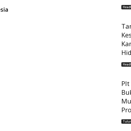
Headl
sia
Ta
Ke
Ka
Hi
Headl
Pl
Bu
Mu
Pro
Tulu