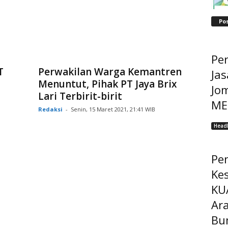
Po
Pe
T
Perwakilan Warga Kemantren
Jas
Menuntut, Pihak PT Jaya Brix
Jo
Lari Terbirit-birit
MEP
Redaksi
-
Senin, 15 Maret 2021, 21:41 WIB
Headl
Pe
Ke
KU
Ar
Bu