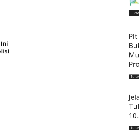
Po
Pl
Ini
Bu
lisi
Mu
Pro
Tulu
Jel
Tu
10
Tulu