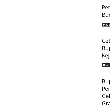
Pem
Bu
Mage
Cet
Bu
Ke
Headl
Bup
Pe
Gel
Gra