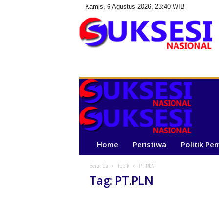
Kamis, 6 Agustus 2026, 23:40 WIB
S
u
k
s
e
s
i
N
a
Home
Peristiwa
Politik Pe
s
i
Beranda
Topik
PT.PLN
o
Tag: PT.PLN
n
a
l