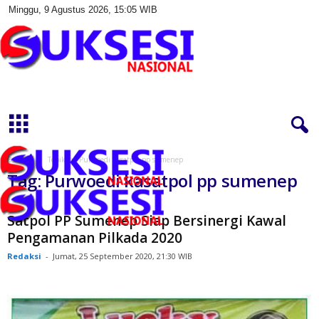
Minggu, 9 Agustus 2026, 15:05 WIB
S
u
k
s
e
s
Beranda
Topik
Purwoedi kasatpol pp sumenep
i
Tag: Purwoedi kasatpol pp sumenep
N
a
s
Satpol PP Sumenep Siap Bersinergi Kawal
i
Pengamanan Pilkada 2020
o
Redaksi
-
Jumat, 25 September 2020, 21:30 WIB
n
a
l