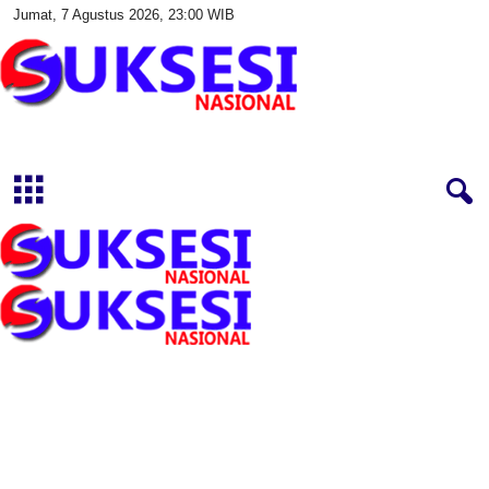
Jumat, 7 Agustus 2026, 23:00 WIB
S
u
k
s
e
s
i
N
a
s
i
o
n
a
l