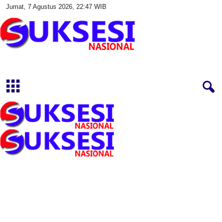
Jumat, 7 Agustus 2026, 22:47 WIB
S
u
k
s
e
s
i
N
a
s
i
o
n
a
l