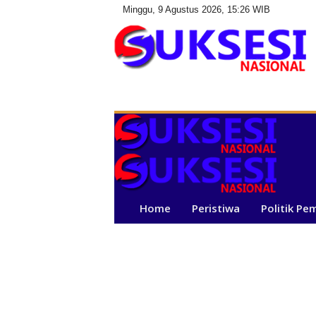
Minggu, 9 Agustus 2026, 15:26 WIB
S
u
k
s
e
s
i
N
a
Home
Peristiwa
Politik Pe
s
i
o
n
a
l