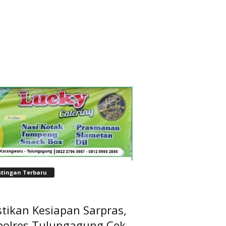
stingan Terbaru
tikan Kesiapan Sarpras,
polres Tulungagung Cek