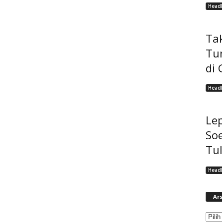
Headl
Tak
Tu
di 
Headl
Lep
Soe
Tu
Headl
Ars