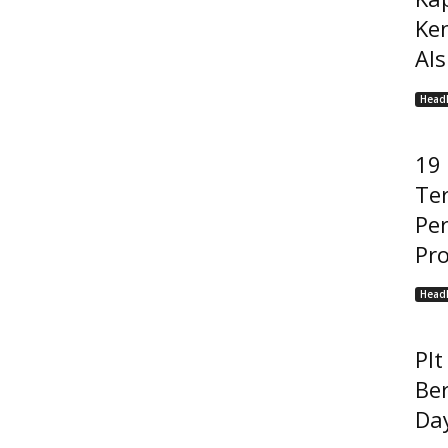
Ke
Als
Headl
19
Ter
Pe
Pro
Headl
Pl
Be
Da