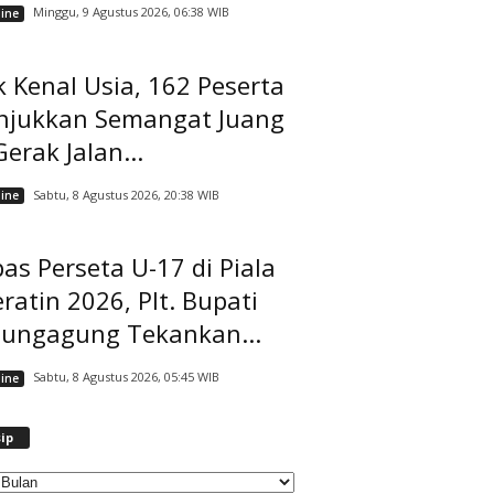
Minggu, 9 Agustus 2026, 06:38 WIB
ine
 Kenal Usia, 162 Peserta
njukkan Semangat Juang
Gerak Jalan...
Sabtu, 8 Agustus 2026, 20:38 WIB
ine
as Perseta U-17 di Piala
ratin 2026, Plt. Bupati
lungagung Tekankan...
Sabtu, 8 Agustus 2026, 05:45 WIB
ine
A
ip
r
s
i