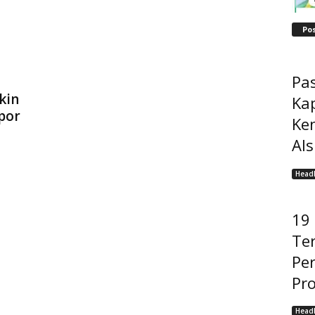
Po
Pas
kin
Ka
por
Ke
Als
Headl
19
Ter
Pe
Pro
Headl