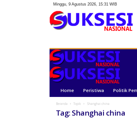
Minggu, 9 Agustus 2026, 15:31 WIB
S
u
k
s
e
s
i
N
a
Home
Peristiwa
Politik Pe
s
i
Beranda
Topik
Shanghai china
o
Tag: Shanghai china
n
a
l