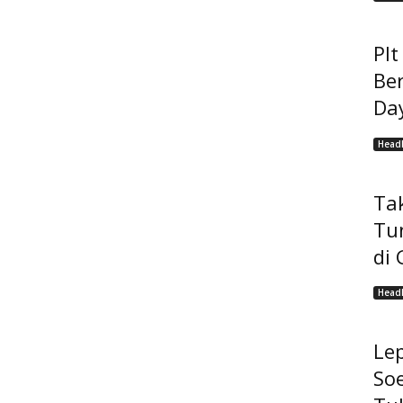
Pl
Be
Da
Headl
Tak
Tu
di 
Headl
Lep
Soe