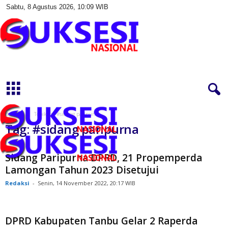
Sabtu, 8 Agustus 2026, 10:09 WIB
S
u
k
s
e
s
Beranda
Topik
#sidang paripurna
i
Tag: #sidang paripurna
N
a
s
Sidang Paripurna DPRD, 21 Propemperda
i
Lamongan Tahun 2023 Disetujui
o
Redaksi
-
Senin, 14 November 2022, 20:17 WIB
n
a
l
DPRD Kabupaten Tanbu Gelar 2 Raperda