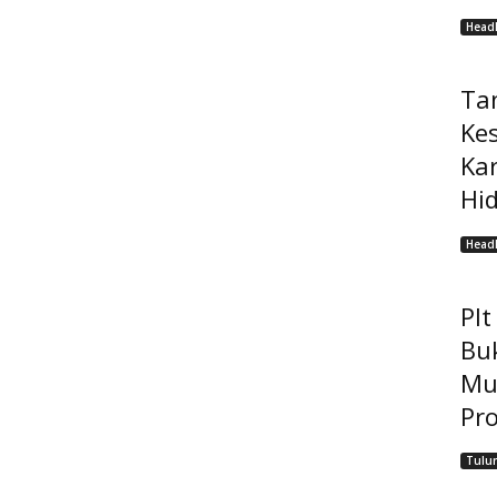
Headl
Ta
Ke
Ka
Hi
Headl
Pl
Bu
Mu
Pro
Tulu