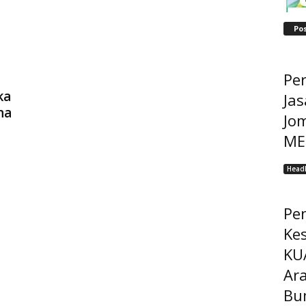
Po
Pe
ka
Jas
na
Jo
MEP
Headl
Pe
Ke
KU
Ar
Bu