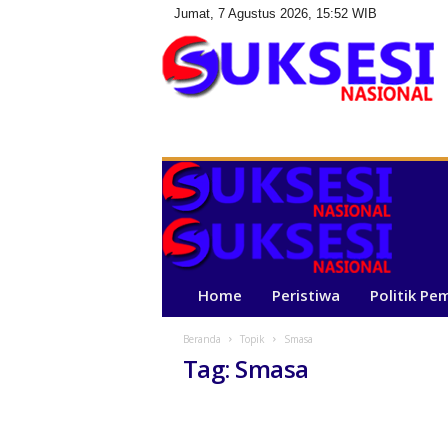
Jumat, 7 Agustus 2026, 15:52 WIB
S
u
k
s
e
s
i
N
a
Home
Peristiwa
Politik Pe
s
i
Beranda
Topik
Smasa
o
Tag: Smasa
n
a
l