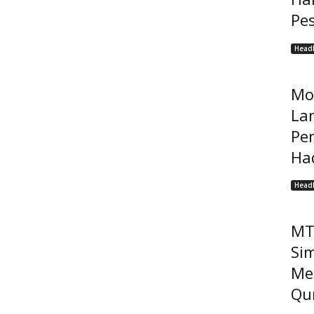
Pe
Headl
Mo
La
Pe
Had
Headl
MT
Sim
Me
Qur