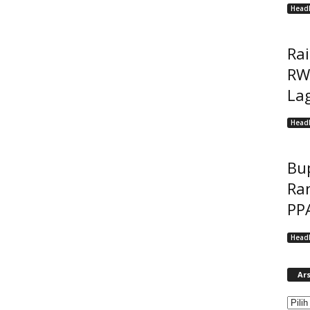
Headl
Ra
RW
Lag
Headl
Bu
Ra
PP
Headl
Ars