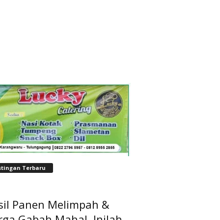
stingan Terbaru
sil Panen Melimpah &
rga Gabah Mahal, Inilah