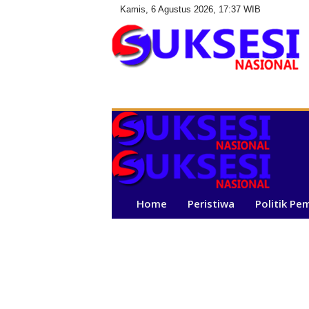
Kamis, 6 Agustus 2026, 17:37 WIB
S
u
k
s
e
s
i
N
a
Home
Peristiwa
Politik Pe
s
i
o
n
a
l