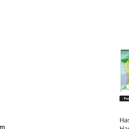
Po
Ha
im
Ha