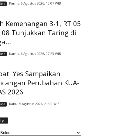
Kamis, 6 Agustus 2026, 13:07 WIB
ine
ih Kemenangan 3-1, RT 05
 08 Tunjukkan Taring di
a...
Kamis, 6 Agustus 2026, 07:23 WIB
ine
pati Yes Sampaikan
ncangan Perubahan KUA-
AS 2026
Rabu, 5 Agustus 2026, 21:09 WIB
ine
A
ip
r
s
i