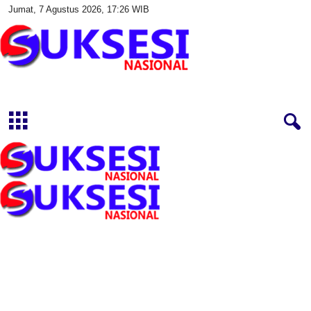
Jumat, 7 Agustus 2026, 17:26 WIB
S
u
k
s
e
s
i
N
a
s
i
o
n
a
l