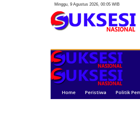
Minggu, 9 Agustus 2026, 00:05 WIB
S
u
k
s
e
s
i
N
a
Home
Peristiwa
Politik Pe
s
i
o
n
a
l