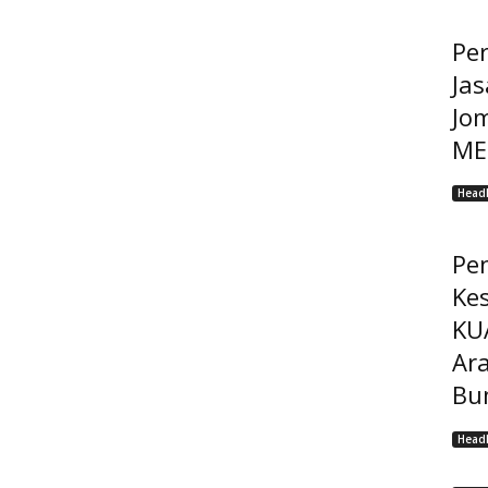
Pe
Jas
Jo
MEP
Headl
Pe
Ke
KU
Ar
Bu
Headl