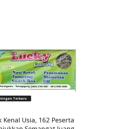
stingan Terbaru
 Kenal Usia, 162 Peserta
njukkan Semangat Juang