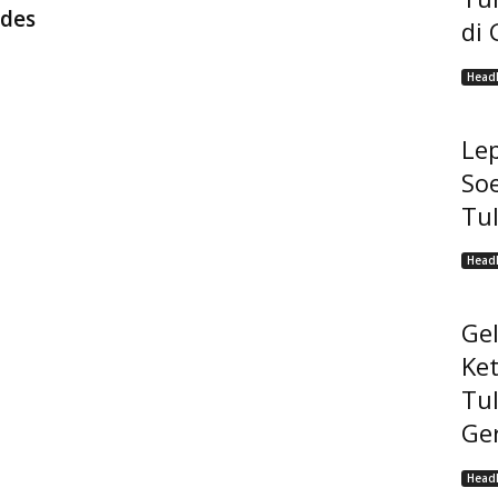
des
di 
Headl
Lep
Soe
Tu
Headl
Ge
Ke
Tu
Ge
Headl