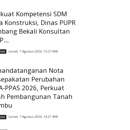
rkuat Kompetensi SDM
a Konstruksi, Dinas PUPR
mbang Bekali Konsultan
...
Jumat, 7 Agustus 2026, 15:27 WIB
ine
nandatanganan Nota
sepakatan Perubahan
A-PPAS 2026, Perkuat
ah Pembangunan Tanah
mbu
Jumat, 7 Agustus 2026, 14:21 WIB
ine
A