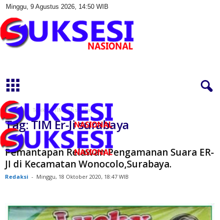
Minggu, 9 Agustus 2026, 14:50 WIB
S
u
k
s
e
s
Beranda
Topik
TIM Er-Ji surabaya
i
Tag: TIM Er-Ji surabaya
N
a
s
Pemantapan Relawan Pengamanan Suara ER-
i
JI di Kecamatan Wonocolo,Surabaya.
o
Redaksi
-
Minggu, 18 Oktober 2020, 18:47 WIB
n
a
l