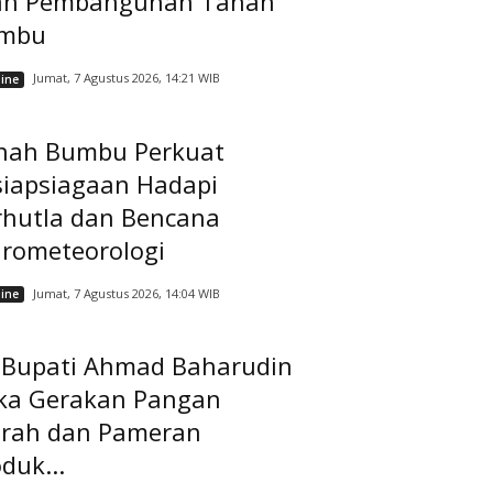
ah Pembangunan Tanah
mbu
Jumat, 7 Agustus 2026, 14:21 WIB
ine
nah Bumbu Perkuat
siapsiagaan Hadapi
rhutla dan Bencana
drometeorologi
Jumat, 7 Agustus 2026, 14:04 WIB
ine
t Bupati Ahmad Baharudin
ka Gerakan Pangan
rah dan Pameran
duk...