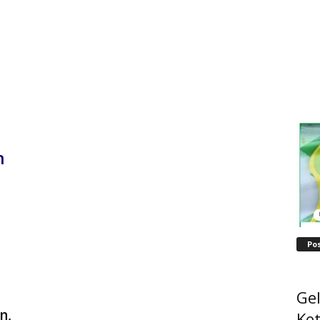
n
Po
Ge
n,
Ke