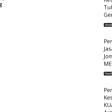
g
Tu
Ge
Headl
Pe
Jas
Jo
MEP
Headl
Pe
Ke
KU