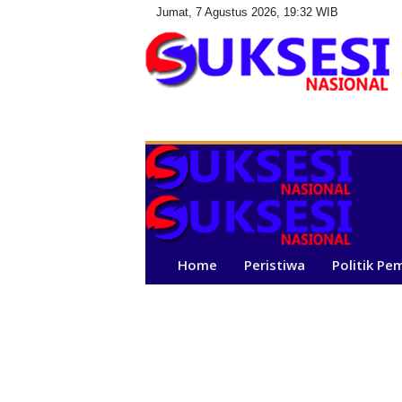
Jumat, 7 Agustus 2026, 19:32 WIB
S
u
k
s
e
s
i
N
a
Home
Peristiwa
Politik Pe
s
i
o
n
a
l