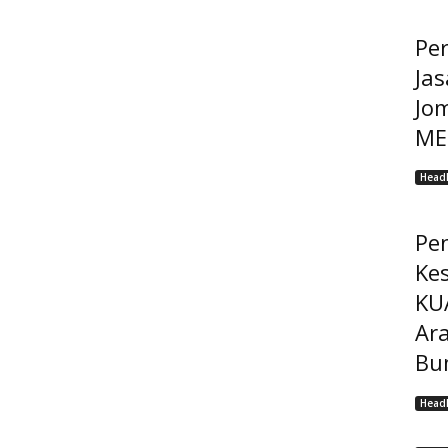
Pe
Jas
Jo
MEP
Headl
Pe
Ke
KU
Ar
Bu
Headl