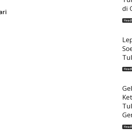
di 
ari
Headl
Lep
Soe
Tu
Headl
Ge
Ke
Tu
Ge
Headl