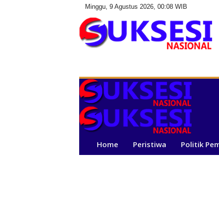
Minggu, 9 Agustus 2026, 00:08 WIB
S
u
k
s
e
s
i
N
a
Home
Peristiwa
Politik Pe
s
i
o
n
a
l