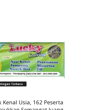
stingan Terbaru
 Kenal Usia, 162 Peserta
njukkan Semangat Juang