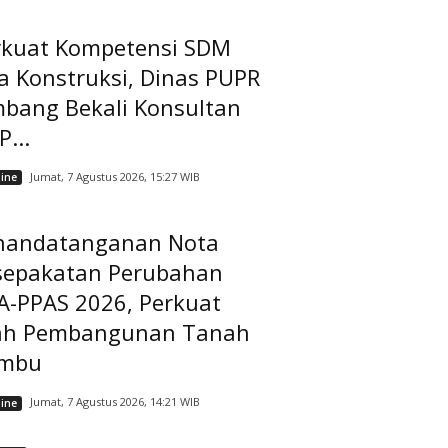
rkuat Kompetensi SDM
a Konstruksi, Dinas PUPR
mbang Bekali Konsultan
...
Jumat, 7 Agustus 2026, 15:27 WIB
ine
nandatanganan Nota
sepakatan Perubahan
A-PPAS 2026, Perkuat
ah Pembangunan Tanah
mbu
Jumat, 7 Agustus 2026, 14:21 WIB
ine
A