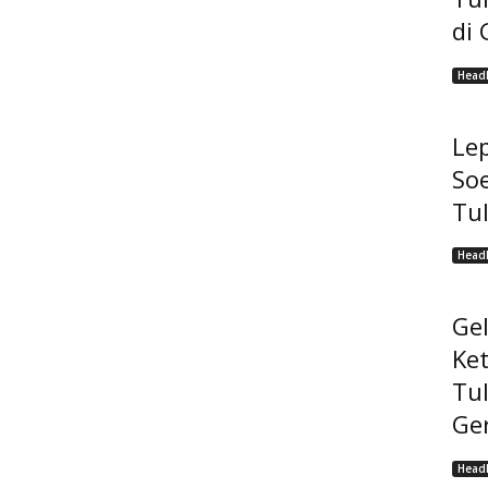
di 
Headl
Lep
Soe
Tu
Headl
Ge
Ke
Tu
Ge
Headl