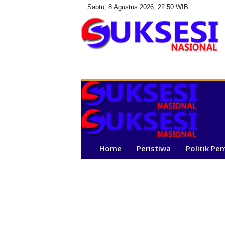
Sabtu, 8 Agustus 2026, 22:50 WIB
S
u
k
s
e
s
i
N
a
Home
Peristiwa
Politik Pe
s
i
o
n
a
l