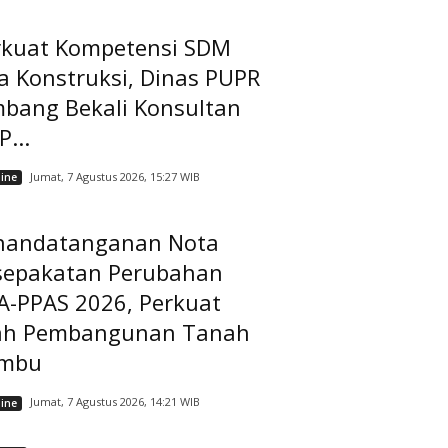
rkuat Kompetensi SDM
a Konstruksi, Dinas PUPR
mbang Bekali Konsultan
...
Jumat, 7 Agustus 2026, 15:27 WIB
ine
nandatanganan Nota
sepakatan Perubahan
A-PPAS 2026, Perkuat
ah Pembangunan Tanah
mbu
Jumat, 7 Agustus 2026, 14:21 WIB
ine
A