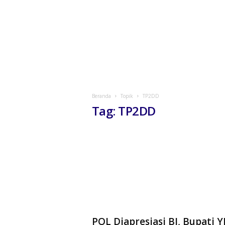
Beranda
Topik
TP2DD
Tag: TP2DD
POL Diapresiasi BI, Bupati Y