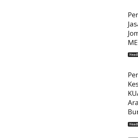
Pe
Jas
Jo
MEP
Headl
Pe
Ke
KU
Ar
Bu
Headl