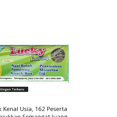
stingan Terbaru
 Kenal Usia, 162 Peserta
njukkan Semangat Juang