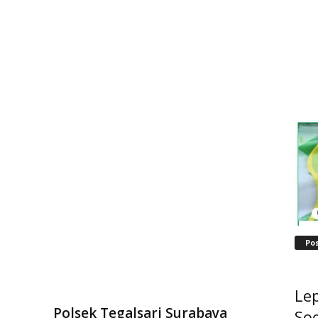
Po
Lep
Polsek Tegalsari Surabaya
Soe