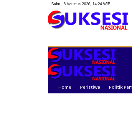
Sabtu, 8 Agustus 2026, 14:24 WIB
S
u
k
s
e
s
i
N
a
Home
Peristiwa
Politik Pe
s
i
o
n
a
l