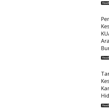
Headl
Pe
Ke
KU
Ar
Bu
Headl
Ta
Ke
Ka
Hi
Headl