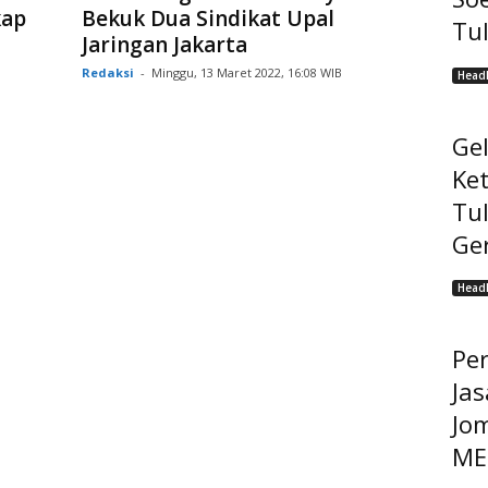
kap
Bekuk Dua Sindikat Upal
Tu
Jaringan Jakarta
Redaksi
-
Minggu, 13 Maret 2022, 16:08 WIB
Headl
Ge
Ke
Tu
Ge
Headl
Pe
Jas
Jo
MEP