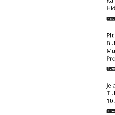
Ka
Hi
Headl
Pl
Bu
Mu
Pro
Tulu
Jel
Tu
10
Tulu