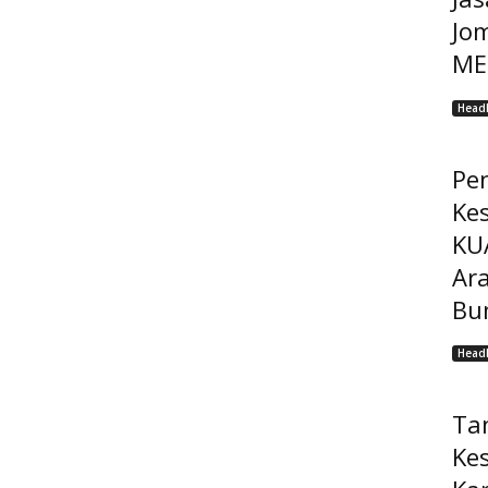
Jo
MEP
Headl
Pe
Ke
KU
Ar
Bu
Headl
Ta
Ke