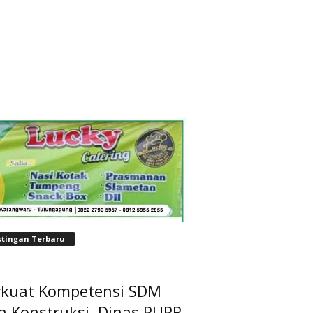
stingan Terbaru
rkuat Kompetensi SDM
a Konstruksi, Dinas PUPR