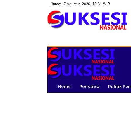
Jumat, 7 Agustus 2026, 16:31 WIB
S
u
k
s
e
s
i
N
a
Home
Peristiwa
Politik Pe
s
i
o
n
a
l