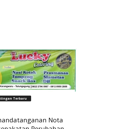
stingan Terbaru
nandatanganan Nota
sepakatan Perubahan