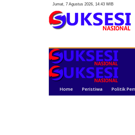
Jumat, 7 Agustus 2026, 14:43 WIB
S
u
k
s
e
s
i
N
a
Home
Peristiwa
Politik Pe
s
i
o
n
a
l