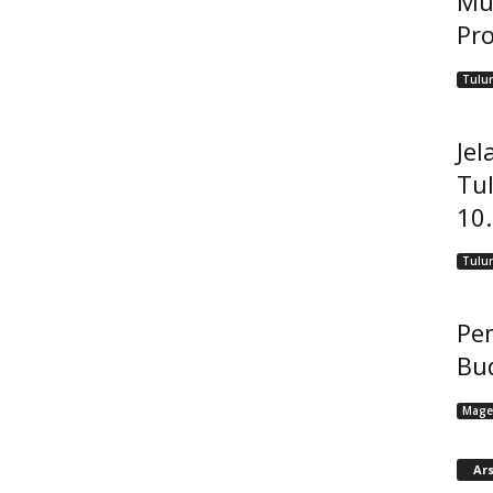
Mu
Pro
Tulu
Jel
Tu
10
Tulu
Pem
Bu
Mage
Ars