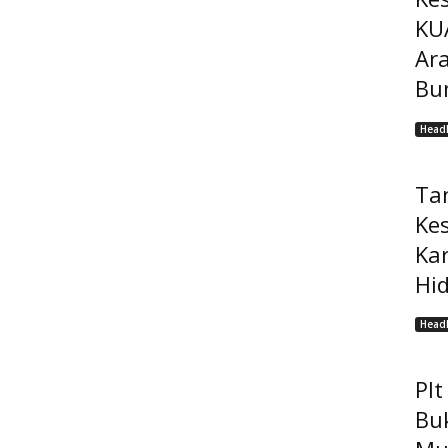
KU
Ar
Bu
Headl
Ta
Ke
Ka
Hi
Headl
Pl
Bu