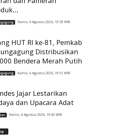
rah dan Pameran
duk...
Kamis, 6 Agustus 2026, 19:59 WIB
ngagung
ang HUT RI ke-81, Pemkab
lungagung Distribusikan
.000 Bendera Merah Putih
Kamis, 6 Agustus 2026, 19:51 WIB
ngagung
des Jajar Lestarikan
daya dan Upacara Adat
Kamis, 6 Agustus 2026, 19:42 WIB
tan
A
ip
r