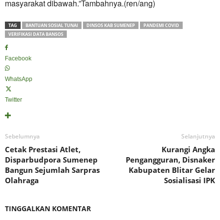
masyarakat dibawah.”Tambahnya.(ren/ang)
TAG
BANTUAN SOSIAL TUNAI
DINSOS KAB SUMENEP
PANDEMI COVID
VERIFIKASI DATA BANSOS
Facebook
WhatsApp
Twitter
Sebelumnya
Selanjutnya
Cetak Prestasi Atlet,
Kurangi Angka
Disparbudpora Sumenep
Pengangguran, Disnaker
Bangun Sejumlah Sarpras
Kabupaten Blitar Gelar
Olahraga
Sosialisasi IPK
TINGGALKAN KOMENTAR