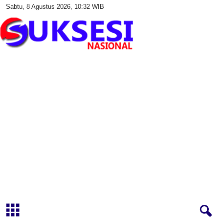
Sabtu, 8 Agustus 2026, 10:32 WIB
S
u
k
s
e
s
i
N
a
s
i
o
n
a
l