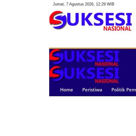
Jumat, 7 Agustus 2026, 12:29 WIB
S
u
k
s
e
s
i
N
a
Home
Peristiwa
Politik Pe
s
i
o
n
a
l