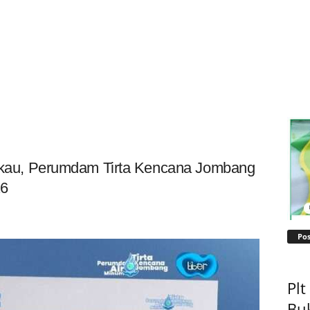
angkau, Perumdam Tirta Kencana Jombang
26
Pos
Pl
Bu