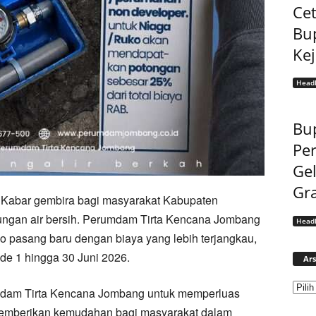
Cet
Bu
Ke
Headl
Bup
Pe
Gel
Gra
Kabar gembira bagi masyarakat Kabupaten
ngan air bersih. Perumdam Tirta Kencana Jombang
Headl
 pasang baru dengan biaya yang lebih terjangkau,
de 1 hingga 30 Juni 2026.
Ars
mdam Tirta Kencana Jombang untuk memperluas
 memberikan kemudahan bagi masyarakat dalam