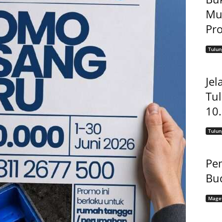
Mu
Pro
Tulu
Jel
Tu
10
Tulu
Pem
Bu
Mage