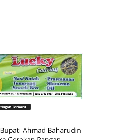
tingan Terbaru
t Bupati Ahmad Baharudin
ka Gerakan Pangan