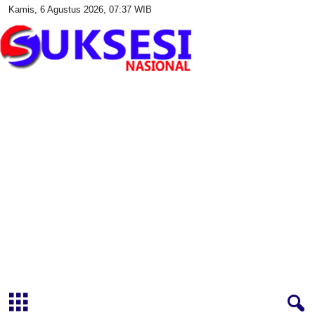
Kamis, 6 Agustus 2026, 07:37 WIB
S
u
k
s
e
s
i
N
a
s
i
o
n
a
l